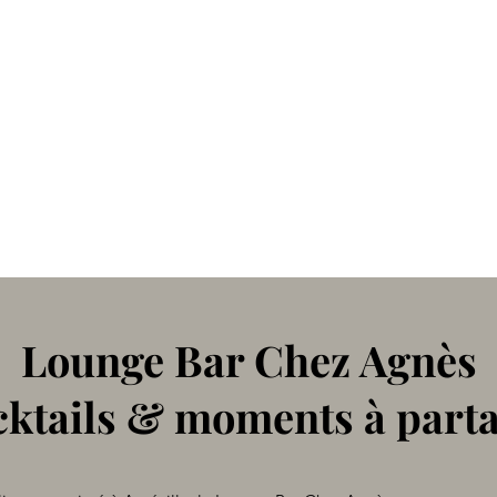
Lounge Bar Chez Agnès
ktails & moments à part