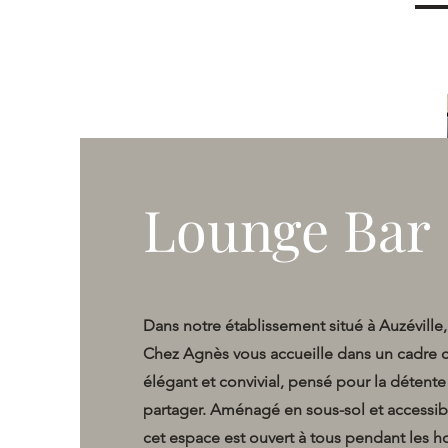
Accueil
Lounge Bar
Dans notre établissement situé à Auzéville
Chez Agnès vous accueille dans un cadre 
élégant et convivial, pensé pour la détent
partager. Aménagé en sous-sol et accessib
cet espace est ouvert à tous pendant les h