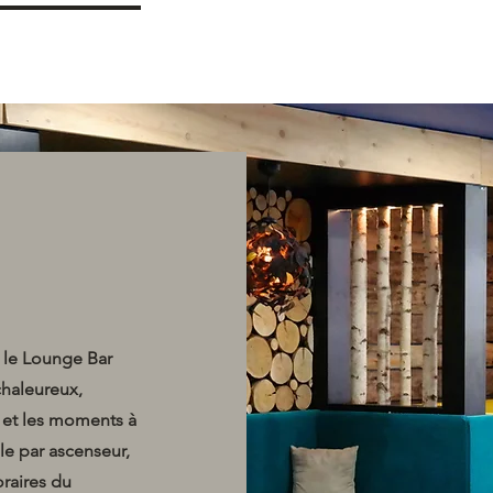
Lounge Bar
Restaurant
Hébérgeme
, le Lounge Bar
chaleureux,
e et les moments à
le par ascenseur,
oraires du