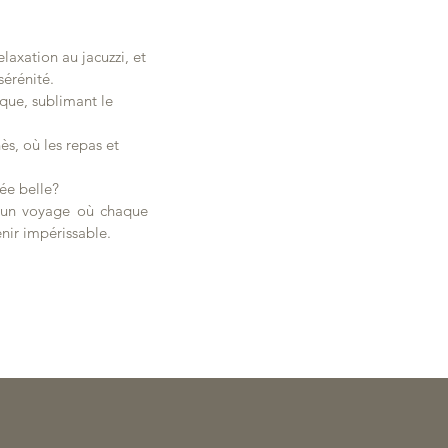
laxation au jacuzzi, et
sérénité.
que, sublimant le
s, où les repas et
ée belle?
, un voyage où chaque
enir impérissable.