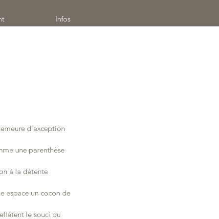
nt
Infos
 demeure d'exception
comme une parenthèse
on à la détente
aque espace un cocon de
flètent le souci du