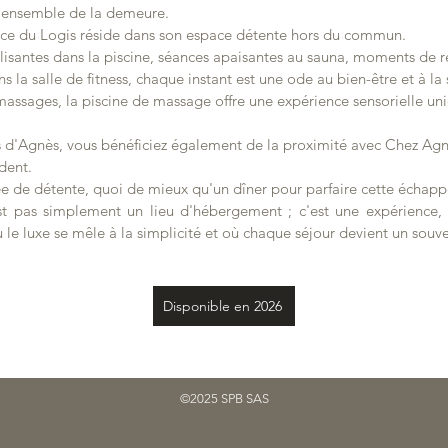
 l'ensemble de la demeure.
ence du Logis réside dans son espace détente hors du commun.
lisantes dans la piscine, séances apaisantes au sauna, moments de re
ns la salle de fitness, chaque instant est une ode au bien-être et à la 
assages, la piscine de massage offre une expérience sensorielle uni
 d'Agnès, vous bénéficiez également de la proximité avec Chez Agnè
dent.
ée de détente, quoi de mieux qu'un dîner pour parfaire cette échapp
st pas simplement un lieu d'hébergement ; c'est une expérience
ù le luxe se mêle à la simplicité et où chaque séjour devient un souv
Disponible en 2026
©2025 SPB SAS