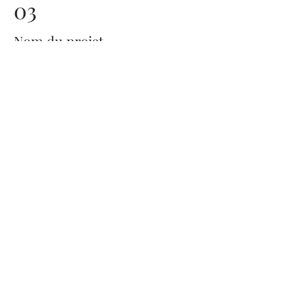
03
Nom du projet
Description de votre projet. Rédigez
un court résumé pour présenter votre
travail et son contexte aux visiteurs.
Cliquez sur « Modifier texte » ou
double-cliquez sur la zone de texte
pour commencer.